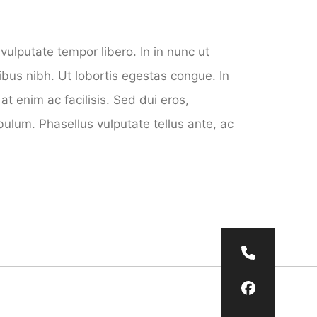
ulputate tempor libero. In in nunc ut
bus nibh. Ut lobortis egestas congue. In
at enim ac facilisis. Sed dui eros,
ulum. Phasellus vulputate tellus ante, ac
Nous app
Nous sui